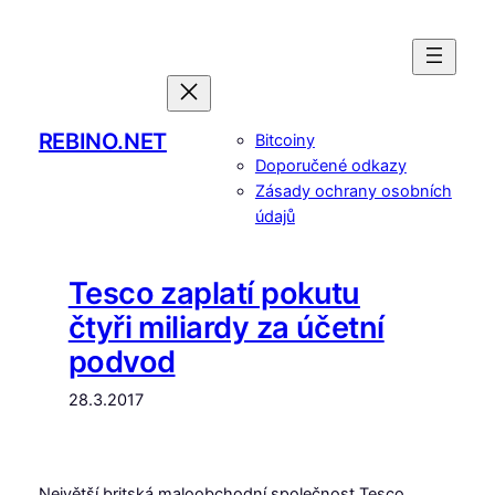
Přeskočit
na
obsah
REBINO.NET
Bitcoiny
Doporučené odkazy
Zásady ochrany osobních
údajů
Tesco zaplatí pokutu
čtyři miliardy za účetní
podvod
28.3.2017
Největší britská maloobchodní společnost Tesco