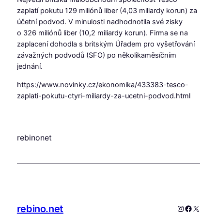
zaplatí pokutu 129 miliónů liber (4,03 miliardy korun) za
účetní podvod. V minulosti nadhodnotila své zisky
o 326 miliónů liber (10,2 miliardy korun). Firma se na
zaplacení dohodla s britským Úřadem pro vyšetřování
závažných podvodů (SFO) po několikaměsíčním
jednání.
https://www.novinky.cz/ekonomika/433383-tesco-
zaplati-pokutu-ctyri-miliardy-za-ucetni-podvod.html
rebinonet
rebino.net
Instagram
Faceboo
X